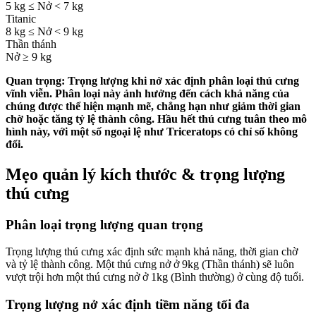
5 kg ≤ Nở < 7 kg
Titanic
8 kg ≤ Nở < 9 kg
Thần thánh
Nở ≥ 9 kg
Quan trọng: Trọng lượng khi nở xác định phân loại thú cưng
vĩnh viễn. Phân loại này ảnh hưởng đến cách khả năng của
chúng được thể hiện mạnh mẽ, chẳng hạn như giảm thời gian
chờ hoặc tăng tỷ lệ thành công. Hầu hết thú cưng tuân theo mô
hình này, với một số ngoại lệ như Triceratops có chỉ số không
đổi.
Mẹo quản lý kích thước & trọng lượng
thú cưng
Phân loại trọng lượng quan trọng
Trọng lượng thú cưng xác định sức mạnh khả năng, thời gian chờ
và tỷ lệ thành công. Một thú cưng nở ở 9kg (Thần thánh) sẽ luôn
vượt trội hơn một thú cưng nở ở 1kg (Bình thường) ở cùng độ tuổi.
Trọng lượng nở xác định tiềm năng tối đa